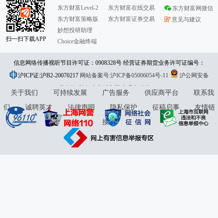
东方财富Level-2
东方财富在线交易
东方财富网微信
东方财富策略版
东方财富证券交易
意见与建议
妙想投研助理
扫一扫下载APP
Choice金融终端
信息网络传播视听节目许可证：0908328号 经营证券期货业务许可证编号：
沪ICP证:沪B2-20070217
913101046312860336 违法和不良信息举报:021-61278686 举报邮箱：
网站备案号:沪ICP备05006054号-11
沪公网安备
31010402000120号
版权所有:东方财富网
jubao@eastmoney.com
意见与建议:4000300059/952500
关于我们
可持续发展
广告服务
供应商平台
联系我
们
诚聘英才
法律声明
隐私保护
征稿启事
友情链
接