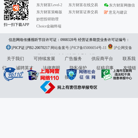
东方财富Level-2
东方财富在线交易
东方财富网微信
东方财富策略版
东方财富证券交易
意见与建议
妙想投研助理
扫一扫下载APP
Choice金融终端
信息网络传播视听节目许可证：0908328号 经营证券期货业务许可证编号：
沪ICP证:沪B2-20070217
913101046312860336 违法和不良信息举报:021-61278686 举报邮箱：
网站备案号:沪ICP备05006054号-11
沪公网安备
31010402000120号
版权所有:东方财富网
jubao@eastmoney.com
意见与建议:4000300059/952500
关于我们
可持续发展
广告服务
供应商平台
联系我
们
诚聘英才
法律声明
隐私保护
征稿启事
友情链
接