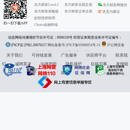
东方财富Level-2
东方财富在线交易
东方财富网微信
东方财富策略版
东方财富证券交易
意见与建议
妙想投研助理
扫一扫下载APP
Choice金融终端
信息网络传播视听节目许可证：0908328号 经营证券期货业务许可证编号：
沪ICP证:沪B2-20070217
913101046312860336 违法和不良信息举报:021-61278686 举报邮箱：
网站备案号:沪ICP备05006054号-11
沪公网安备
31010402000120号
版权所有:东方财富网
jubao@eastmoney.com
意见与建议:4000300059/952500
关于我们
可持续发展
广告服务
供应商平台
联系我
们
诚聘英才
法律声明
隐私保护
征稿启事
友情链
接