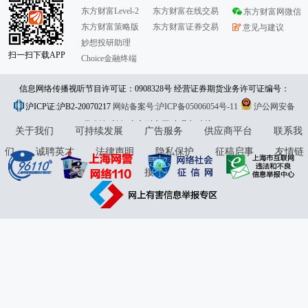
东方财富Level-2
东方财富在线交易
东方财富网微信
东方财富策略版
东方财富证券交易
意见与建议
妙想投研助理
扫一扫下载APP
Choice金融终端
信息网络传播视听节目许可证：0908328号 经营证券期货业务许可证编号：
沪ICP证:沪B2-20070217
913101046312860336 违法和不良信息举报:021-61278686 举报邮箱：
网站备案号:沪ICP备05006054号-11
沪公网安备
31010402000120号
版权所有:东方财富网
jubao@eastmoney.com
意见与建议:4000300059/952500
关于我们
可持续发展
广告服务
供应商平台
联系我
们
诚聘英才
法律声明
隐私保护
征稿启事
友情链
接