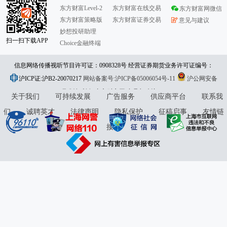
东方财富Level-2
东方财富在线交易
东方财富网微信
东方财富策略版
东方财富证券交易
意见与建议
妙想投研助理
扫一扫下载APP
Choice金融终端
信息网络传播视听节目许可证：0908328号 经营证券期货业务许可证编号：
沪ICP证:沪B2-20070217
913101046312860336 违法和不良信息举报:021-61278686 举报邮箱：
网站备案号:沪ICP备05006054号-11
沪公网安备
31010402000120号
版权所有:东方财富网
jubao@eastmoney.com
意见与建议:4000300059/952500
关于我们
可持续发展
广告服务
供应商平台
联系我
们
诚聘英才
法律声明
隐私保护
征稿启事
友情链
接