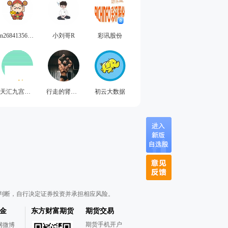
n2684135641176765093
小刘哥R
彩讯股份
天汇九宫守月无日
行走的肾上腺007
初云大数据
判断，自行决定证券投资并承担相应风险。
金
东方财富期货
期货交易
期货手机开户
网微博