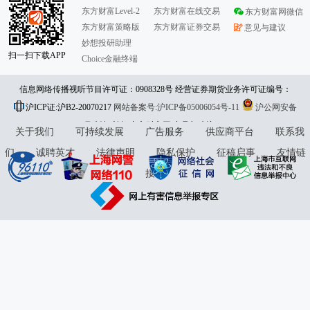
东方财富Level-2
东方财富在线交易
东方财富网微信
东方财富策略版
东方财富证券交易
意见与建议
妙想投研助理
扫一扫下载APP
Choice金融终端
信息网络传播视听节目许可证：0908328号 经营证券期货业务许可证编号：
沪ICP证:沪B2-20070217
913101046312860336 违法和不良信息举报:021-61278686 举报邮箱：
网站备案号:沪ICP备05006054号-11
沪公网安备
31010402000120号
版权所有:东方财富网
jubao@eastmoney.com
意见与建议:4000300059/952500
关于我们
可持续发展
广告服务
供应商平台
联系我
们
诚聘英才
法律声明
隐私保护
征稿启事
友情链
接