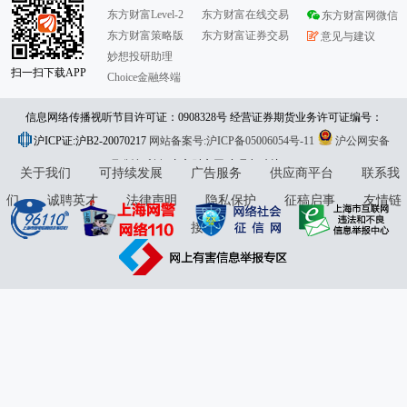
东方财富Level-2
东方财富在线交易
东方财富网微信
东方财富策略版
东方财富证券交易
意见与建议
妙想投研助理
扫一扫下载APP
Choice金融终端
信息网络传播视听节目许可证：0908328号 经营证券期货业务许可证编号：
沪ICP证:沪B2-20070217
913101046312860336 违法和不良信息举报:021-61278686 举报邮箱：
网站备案号:沪ICP备05006054号-11
沪公网安备
31010402000120号
版权所有:东方财富网
jubao@eastmoney.com
意见与建议:4000300059/952500
关于我们
可持续发展
广告服务
供应商平台
联系我
们
诚聘英才
法律声明
隐私保护
征稿启事
友情链
接