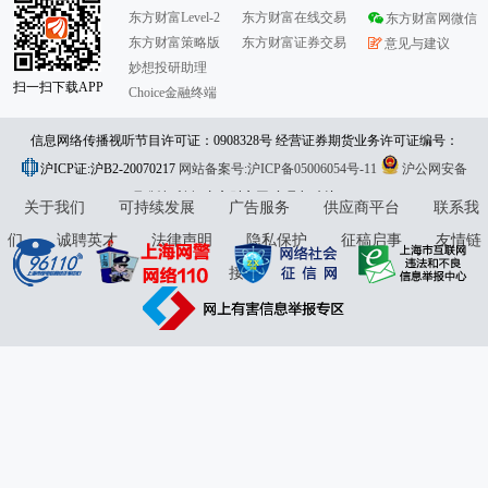
东方财富Level-2
东方财富在线交易
东方财富网微信
东方财富策略版
东方财富证券交易
意见与建议
妙想投研助理
扫一扫下载APP
Choice金融终端
信息网络传播视听节目许可证：0908328号 经营证券期货业务许可证编号：
沪ICP证:沪B2-20070217
913101046312860336 违法和不良信息举报:021-61278686 举报邮箱：
网站备案号:沪ICP备05006054号-11
沪公网安备
31010402000120号
版权所有:东方财富网
jubao@eastmoney.com
意见与建议:4000300059/952500
关于我们
可持续发展
广告服务
供应商平台
联系我
们
诚聘英才
法律声明
隐私保护
征稿启事
友情链
接