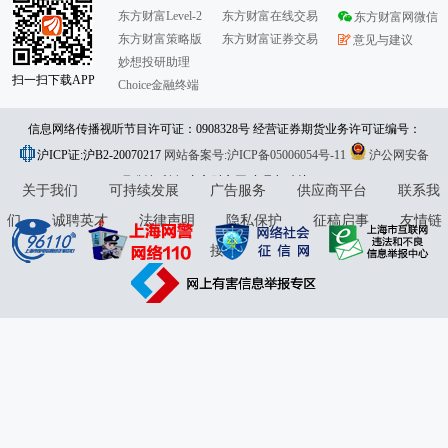
东方财富Level-2
东方财富在线交易
东方财富网微信
东方财富策略版
东方财富证券交易
意见与建议
妙想投研助理
扫一扫下载APP
Choice金融终端
信息网络传播视听节目许可证：0908328号 经营证券期货业务许可证编号：
沪ICP证:沪B2-20070217
913101046312860336 违法和不良信息举报:021-61278686 举报邮箱：
网站备案号:沪ICP备05006054号-11
沪公网安备
31010402000120号
版权所有:东方财富网
jubao@eastmoney.com
意见与建议:4000300059/952500
关于我们
可持续发展
广告服务
供应商平台
联系我
们
诚聘英才
法律声明
隐私保护
征稿启事
友情链
接