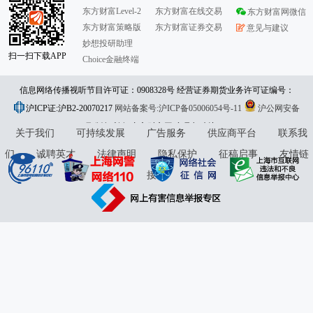
东方财富Level-2
东方财富在线交易
东方财富网微信
东方财富策略版
东方财富证券交易
意见与建议
妙想投研助理
扫一扫下载APP
Choice金融终端
信息网络传播视听节目许可证：0908328号 经营证券期货业务许可证编号：
沪ICP证:沪B2-20070217
913101046312860336 违法和不良信息举报:021-61278686 举报邮箱：
网站备案号:沪ICP备05006054号-11
沪公网安备
31010402000120号
版权所有:东方财富网
jubao@eastmoney.com
意见与建议:4000300059/952500
关于我们
可持续发展
广告服务
供应商平台
联系我
们
诚聘英才
法律声明
隐私保护
征稿启事
友情链
接