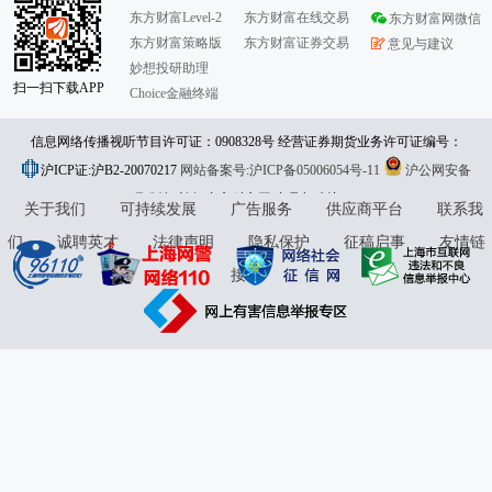
东方财富Level-2
东方财富在线交易
东方财富网微信
东方财富策略版
东方财富证券交易
意见与建议
妙想投研助理
扫一扫下载APP
Choice金融终端
信息网络传播视听节目许可证：0908328号 经营证券期货业务许可证编号：
沪ICP证:沪B2-20070217
913101046312860336 违法和不良信息举报:021-61278686 举报邮箱：
网站备案号:沪ICP备05006054号-11
沪公网安备
31010402000120号
版权所有:东方财富网
jubao@eastmoney.com
意见与建议:4000300059/952500
关于我们
可持续发展
广告服务
供应商平台
联系我
们
诚聘英才
法律声明
隐私保护
征稿启事
友情链
接