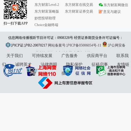
东方财富Level-2
东方财富在线交易
东方财富网微信
东方财富策略版
东方财富证券交易
意见与建议
妙想投研助理
扫一扫下载APP
Choice金融终端
信息网络传播视听节目许可证：0908328号 经营证券期货业务许可证编号：
沪ICP证:沪B2-20070217
913101046312860336 违法和不良信息举报:021-61278686 举报邮箱：
网站备案号:沪ICP备05006054号-11
沪公网安备
31010402000120号
版权所有:东方财富网
jubao@eastmoney.com
意见与建议:4000300059/952500
关于我们
可持续发展
广告服务
供应商平台
联系我
们
诚聘英才
法律声明
隐私保护
征稿启事
友情链
接