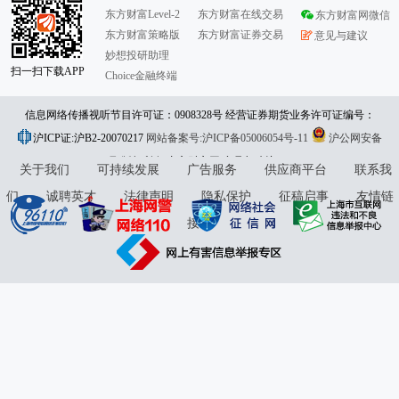
东方财富Level-2
东方财富在线交易
东方财富网微信
东方财富策略版
东方财富证券交易
意见与建议
妙想投研助理
扫一扫下载APP
Choice金融终端
信息网络传播视听节目许可证：0908328号 经营证券期货业务许可证编号：
沪ICP证:沪B2-20070217
913101046312860336 违法和不良信息举报:021-61278686 举报邮箱：
网站备案号:沪ICP备05006054号-11
沪公网安备
31010402000120号
版权所有:东方财富网
jubao@eastmoney.com
意见与建议:4000300059/952500
关于我们
可持续发展
广告服务
供应商平台
联系我
们
诚聘英才
法律声明
隐私保护
征稿启事
友情链
接