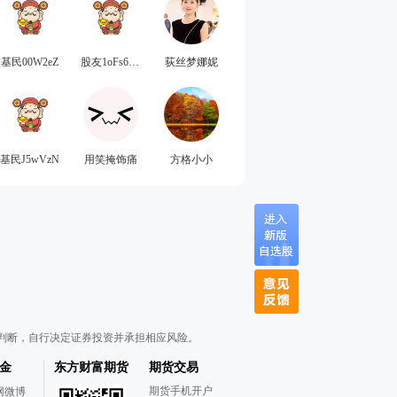
基民00W2eZ
股友1oFs6t1048
荻丝梦娜妮
基民J5wVzN
用笑掩饰痛
方格小小
判断，自行决定证券投资并承担相应风险。
金
东方财富期货
期货交易
期货手机开户
网微博