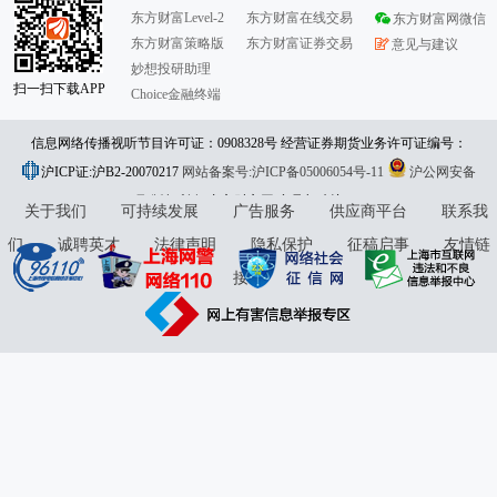
东方财富Level-2
东方财富在线交易
东方财富网微信
东方财富策略版
东方财富证券交易
意见与建议
妙想投研助理
扫一扫下载APP
Choice金融终端
信息网络传播视听节目许可证：0908328号 经营证券期货业务许可证编号：
沪ICP证:沪B2-20070217
913101046312860336 违法和不良信息举报:021-61278686 举报邮箱：
网站备案号:沪ICP备05006054号-11
沪公网安备
31010402000120号
版权所有:东方财富网
jubao@eastmoney.com
意见与建议:4000300059/952500
关于我们
可持续发展
广告服务
供应商平台
联系我
们
诚聘英才
法律声明
隐私保护
征稿启事
友情链
接