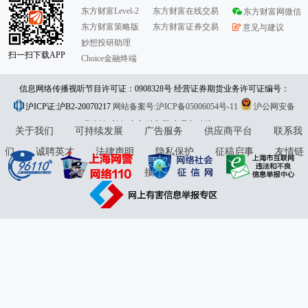
东方财富Level-2
东方财富在线交易
东方财富网微信
东方财富策略版
东方财富证券交易
意见与建议
妙想投研助理
扫一扫下载APP
Choice金融终端
信息网络传播视听节目许可证：0908328号 经营证券期货业务许可证编号：
沪ICP证:沪B2-20070217
913101046312860336 违法和不良信息举报:021-61278686 举报邮箱：
网站备案号:沪ICP备05006054号-11
沪公网安备
31010402000120号
版权所有:东方财富网
jubao@eastmoney.com
意见与建议:4000300059/952500
关于我们
可持续发展
广告服务
供应商平台
联系我
们
诚聘英才
法律声明
隐私保护
征稿启事
友情链
接