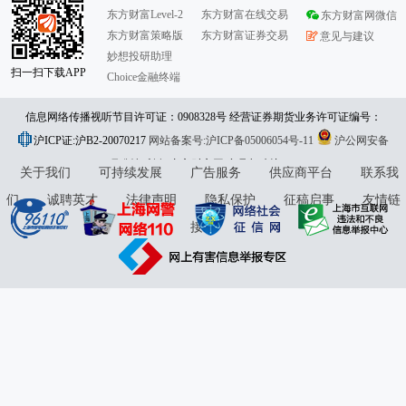
东方财富Level-2
东方财富在线交易
东方财富网微信
东方财富策略版
东方财富证券交易
意见与建议
妙想投研助理
扫一扫下载APP
Choice金融终端
信息网络传播视听节目许可证：0908328号 经营证券期货业务许可证编号：
沪ICP证:沪B2-20070217
913101046312860336 违法和不良信息举报:021-61278686 举报邮箱：
网站备案号:沪ICP备05006054号-11
沪公网安备
31010402000120号
版权所有:东方财富网
jubao@eastmoney.com
意见与建议:4000300059/952500
关于我们
可持续发展
广告服务
供应商平台
联系我
们
诚聘英才
法律声明
隐私保护
征稿启事
友情链
接