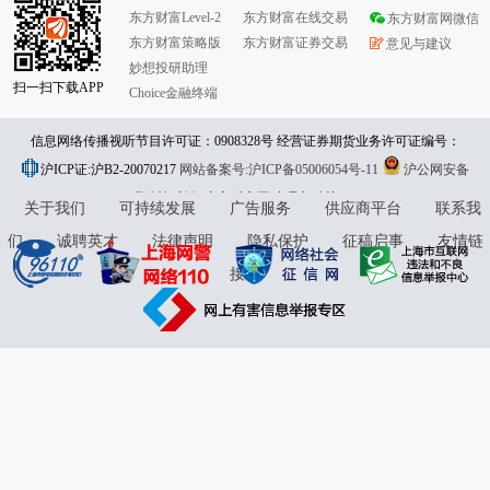
东方财富Level-2
东方财富在线交易
东方财富网微信
东方财富策略版
东方财富证券交易
意见与建议
妙想投研助理
扫一扫下载APP
Choice金融终端
信息网络传播视听节目许可证：0908328号 经营证券期货业务许可证编号：
沪ICP证:沪B2-20070217
913101046312860336 违法和不良信息举报:021-61278686 举报邮箱：
网站备案号:沪ICP备05006054号-11
沪公网安备
31010402000120号
版权所有:东方财富网
jubao@eastmoney.com
意见与建议:4000300059/952500
关于我们
可持续发展
广告服务
供应商平台
联系我
们
诚聘英才
法律声明
隐私保护
征稿启事
友情链
接