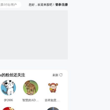
您好，欢迎来股吧！
登录/注册
Ta的粉丝还关注
刷新
伊2006
智慧的ADAS
吉祥如意千手扉间