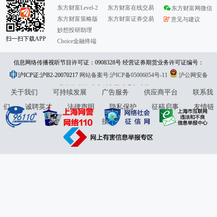
东方财富Level-2
东方财富在线交易
东方财富网微信
东方财富策略版
东方财富证券交易
意见与建议
妙想投研助理
扫一扫下载APP
Choice金融终端
信息网络传播视听节目许可证：0908328号 经营证券期货业务许可证编号：
沪ICP证:沪B2-20070217
913101046312860336 违法和不良信息举报:021-61278686 举报邮箱：
网站备案号:沪ICP备05006054号-11
沪公网安备
31010402000120号
版权所有:东方财富网
jubao@eastmoney.com
意见与建议:4000300059/952500
关于我们
可持续发展
广告服务
供应商平台
联系我
们
诚聘英才
法律声明
隐私保护
征稿启事
友情链
接