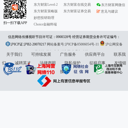
东方财富Level-2
东方财富在线交易
东方财富网微信
东方财富策略版
东方财富证券交易
意见与建议
妙想投研助理
扫一扫下载APP
Choice金融终端
信息网络传播视听节目许可证：0908328号 经营证券期货业务许可证编号：
沪ICP证:沪B2-20070217
913101046312860336 违法和不良信息举报:021-61278686 举报邮箱：
网站备案号:沪ICP备05006054号-11
沪公网安备
31010402000120号
版权所有:东方财富网
jubao@eastmoney.com
意见与建议:4000300059/952500
关于我们
可持续发展
广告服务
供应商平台
联系我
们
诚聘英才
法律声明
隐私保护
征稿启事
友情链
接