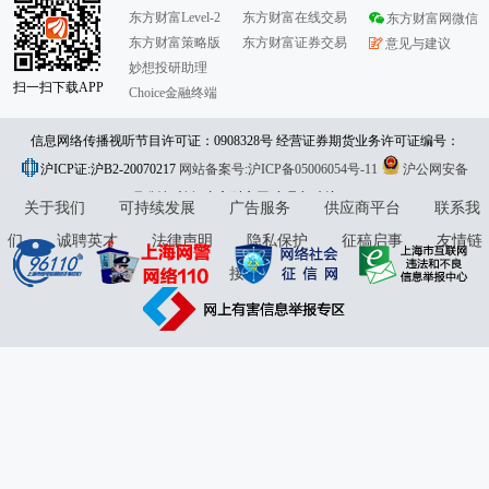
东方财富Level-2
东方财富在线交易
东方财富网微信
东方财富策略版
东方财富证券交易
意见与建议
妙想投研助理
扫一扫下载APP
Choice金融终端
信息网络传播视听节目许可证：0908328号 经营证券期货业务许可证编号：
沪ICP证:沪B2-20070217
913101046312860336 违法和不良信息举报:021-61278686 举报邮箱：
网站备案号:沪ICP备05006054号-11
沪公网安备
31010402000120号
版权所有:东方财富网
jubao@eastmoney.com
意见与建议:4000300059/952500
关于我们
可持续发展
广告服务
供应商平台
联系我
们
诚聘英才
法律声明
隐私保护
征稿启事
友情链
接