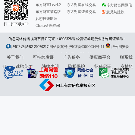
东方财富Level-2
东方财富在线交易
东方财富网微信
东方财富策略版
东方财富证券交易
意见与建议
妙想投研助理
扫一扫下载APP
Choice金融终端
信息网络传播视听节目许可证：0908328号 经营证券期货业务许可证编号：
沪ICP证:沪B2-20070217
913101046312860336 违法和不良信息举报:021-61278686 举报邮箱：
网站备案号:沪ICP备05006054号-11
沪公网安备
31010402000120号
版权所有:东方财富网
jubao@eastmoney.com
意见与建议:4000300059/952500
关于我们
可持续发展
广告服务
供应商平台
联系我
们
诚聘英才
法律声明
隐私保护
征稿启事
友情链
接