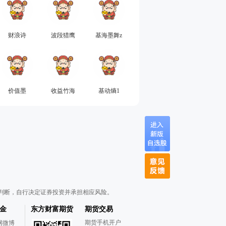
财浪诗
波段猎鹰
基海墨舞z
价值墨
收益竹海
基动熵1
判断，自行决定证券投资并承担相应风险。
金
东方财富期货
期货交易
期货手机开户
网微博