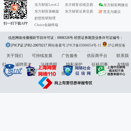
东方财富Level-2
东方财富在线交易
东方财富网微信
东方财富策略版
东方财富证券交易
意见与建议
妙想投研助理
扫一扫下载APP
Choice金融终端
信息网络传播视听节目许可证：0908328号 经营证券期货业务许可证编号：
沪ICP证:沪B2-20070217
913101046312860336 违法和不良信息举报:021-61278686 举报邮箱：
网站备案号:沪ICP备05006054号-11
沪公网安备
31010402000120号
版权所有:东方财富网
jubao@eastmoney.com
意见与建议:4000300059/952500
关于我们
可持续发展
广告服务
供应商平台
联系我
们
诚聘英才
法律声明
隐私保护
征稿启事
友情链
接