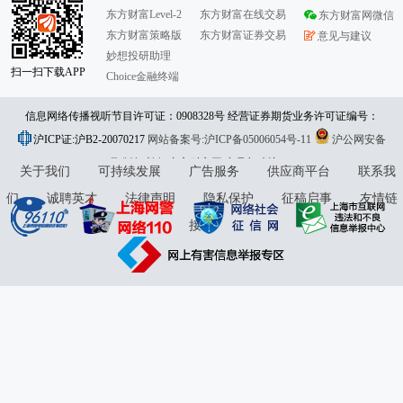
东方财富Level-2
东方财富在线交易
东方财富网微信
东方财富策略版
东方财富证券交易
意见与建议
妙想投研助理
扫一扫下载APP
Choice金融终端
信息网络传播视听节目许可证：0908328号 经营证券期货业务许可证编号：
沪ICP证:沪B2-20070217
913101046312860336 违法和不良信息举报:021-61278686 举报邮箱：
网站备案号:沪ICP备05006054号-11
沪公网安备
31010402000120号
版权所有:东方财富网
jubao@eastmoney.com
意见与建议:4000300059/952500
关于我们
可持续发展
广告服务
供应商平台
联系我
们
诚聘英才
法律声明
隐私保护
征稿启事
友情链
接