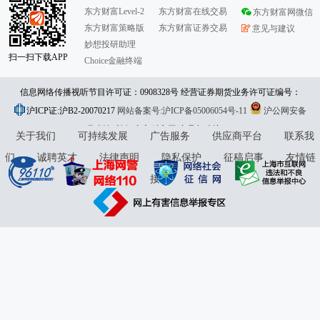
东方财富Level-2
东方财富在线交易
东方财富网微信
东方财富策略版
东方财富证券交易
意见与建议
妙想投研助理
扫一扫下载APP
Choice金融终端
信息网络传播视听节目许可证：0908328号 经营证券期货业务许可证编号：
沪ICP证:沪B2-20070217
913101046312860336 违法和不良信息举报:021-61278686 举报邮箱：
网站备案号:沪ICP备05006054号-11
沪公网安备
31010402000120号
版权所有:东方财富网
jubao@eastmoney.com
意见与建议:4000300059/952500
关于我们
可持续发展
广告服务
供应商平台
联系我
们
诚聘英才
法律声明
隐私保护
征稿启事
友情链
接