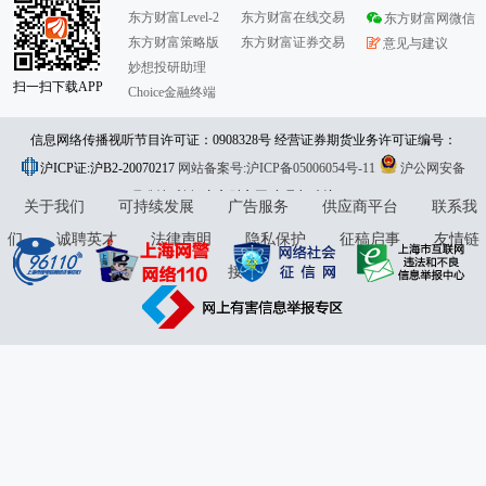
东方财富Level-2
东方财富在线交易
东方财富网微信
东方财富策略版
东方财富证券交易
意见与建议
妙想投研助理
扫一扫下载APP
Choice金融终端
信息网络传播视听节目许可证：0908328号 经营证券期货业务许可证编号：
沪ICP证:沪B2-20070217
913101046312860336 违法和不良信息举报:021-61278686 举报邮箱：
网站备案号:沪ICP备05006054号-11
沪公网安备
31010402000120号
版权所有:东方财富网
jubao@eastmoney.com
意见与建议:4000300059/952500
关于我们
可持续发展
广告服务
供应商平台
联系我
们
诚聘英才
法律声明
隐私保护
征稿启事
友情链
接