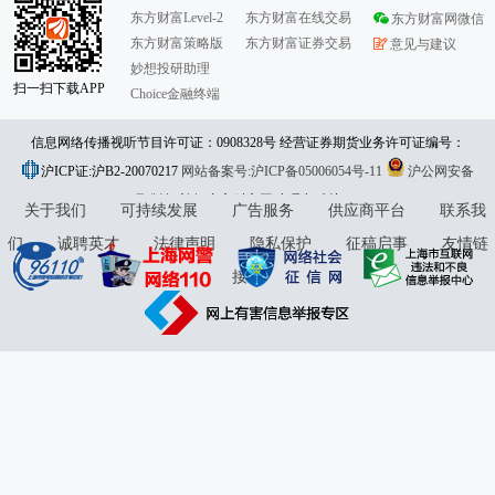
东方财富Level-2
东方财富在线交易
东方财富网微信
东方财富策略版
东方财富证券交易
意见与建议
妙想投研助理
扫一扫下载APP
Choice金融终端
信息网络传播视听节目许可证：0908328号 经营证券期货业务许可证编号：
沪ICP证:沪B2-20070217
913101046312860336 违法和不良信息举报:021-61278686 举报邮箱：
网站备案号:沪ICP备05006054号-11
沪公网安备
31010402000120号
版权所有:东方财富网
jubao@eastmoney.com
意见与建议:4000300059/952500
关于我们
可持续发展
广告服务
供应商平台
联系我
们
诚聘英才
法律声明
隐私保护
征稿启事
友情链
接