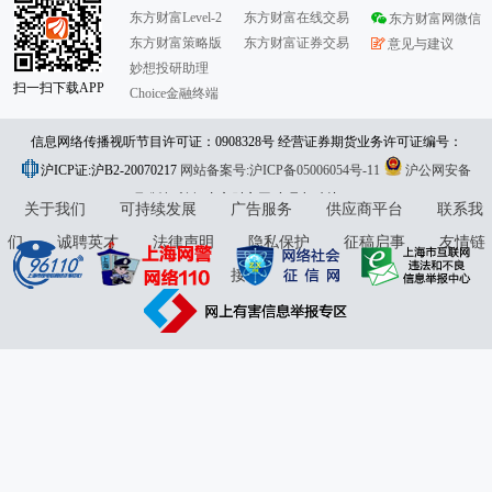
东方财富Level-2
东方财富在线交易
东方财富网微信
东方财富策略版
东方财富证券交易
意见与建议
妙想投研助理
扫一扫下载APP
Choice金融终端
信息网络传播视听节目许可证：0908328号 经营证券期货业务许可证编号：
沪ICP证:沪B2-20070217
913101046312860336 违法和不良信息举报:021-61278686 举报邮箱：
网站备案号:沪ICP备05006054号-11
沪公网安备
31010402000120号
版权所有:东方财富网
jubao@eastmoney.com
意见与建议:4000300059/952500
关于我们
可持续发展
广告服务
供应商平台
联系我
们
诚聘英才
法律声明
隐私保护
征稿启事
友情链
接