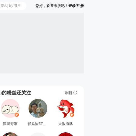
您好，欢迎来股吧！
登录/注册
Ta的粉丝还关注
刷新
滨哥哥啊
低风险ETF可转债
大眼海豚