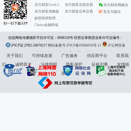
东方财富Level-2
东方财富在线交易
东方财富网微信
东方财富策略版
东方财富证券交易
意见与建议
妙想投研助理
扫一扫下载APP
Choice金融终端
信息网络传播视听节目许可证：0908328号 经营证券期货业务许可证编号：
沪ICP证:沪B2-20070217
913101046312860336 违法和不良信息举报:021-61278686 举报邮箱：
网站备案号:沪ICP备05006054号-11
沪公网安备
31010402000120号
版权所有:东方财富网
jubao@eastmoney.com
意见与建议:4000300059/952500
关于我们
可持续发展
广告服务
供应商平台
联系我
们
诚聘英才
法律声明
隐私保护
征稿启事
友情链
接