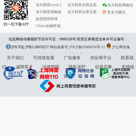
东方财富Level-2
东方财富在线交易
东方财富网微信
东方财富策略版
东方财富证券交易
意见与建议
妙想投研助理
扫一扫下载APP
Choice金融终端
信息网络传播视听节目许可证：0908328号 经营证券期货业务许可证编号：
沪ICP证:沪B2-20070217
913101046312860336 违法和不良信息举报:021-61278686 举报邮箱：
网站备案号:沪ICP备05006054号-11
沪公网安备
31010402000120号
版权所有:东方财富网
jubao@eastmoney.com
意见与建议:4000300059/952500
关于我们
可持续发展
广告服务
供应商平台
联系我
们
诚聘英才
法律声明
隐私保护
征稿启事
友情链
接