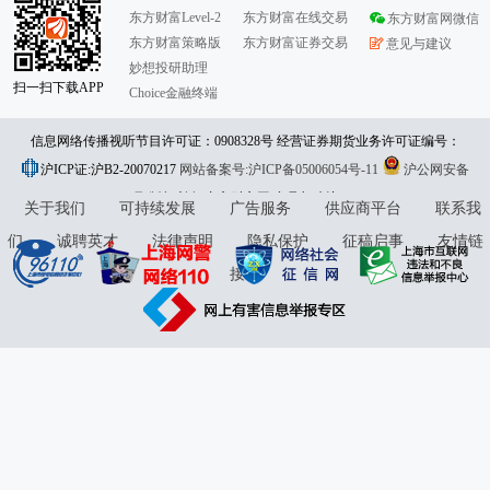
东方财富Level-2
东方财富在线交易
东方财富网微信
东方财富策略版
东方财富证券交易
意见与建议
妙想投研助理
扫一扫下载APP
Choice金融终端
信息网络传播视听节目许可证：0908328号 经营证券期货业务许可证编号：
沪ICP证:沪B2-20070217
913101046312860336 违法和不良信息举报:021-61278686 举报邮箱：
网站备案号:沪ICP备05006054号-11
沪公网安备
31010402000120号
版权所有:东方财富网
jubao@eastmoney.com
意见与建议:4000300059/952500
关于我们
可持续发展
广告服务
供应商平台
联系我
们
诚聘英才
法律声明
隐私保护
征稿启事
友情链
接