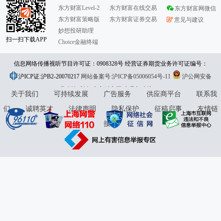
东方财富Level-2
东方财富在线交易
东方财富网微信
东方财富策略版
东方财富证券交易
意见与建议
妙想投研助理
扫一扫下载APP
Choice金融终端
信息网络传播视听节目许可证：0908328号 经营证券期货业务许可证编号：
沪ICP证:沪B2-20070217
913101046312860336 违法和不良信息举报:021-61278686 举报邮箱：
网站备案号:沪ICP备05006054号-11
沪公网安备
31010402000120号
版权所有:东方财富网
jubao@eastmoney.com
意见与建议:4000300059/952500
关于我们
可持续发展
广告服务
供应商平台
联系我
们
诚聘英才
法律声明
隐私保护
征稿启事
友情链
接