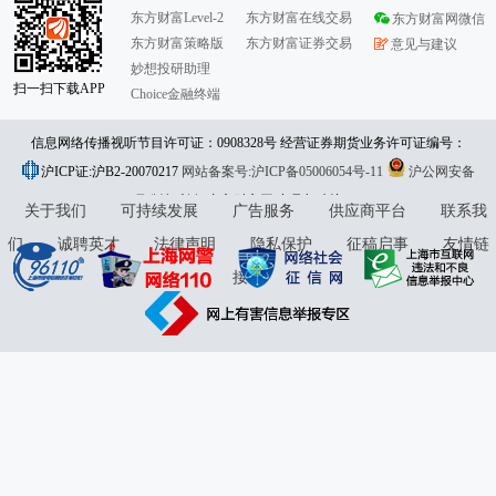
东方财富Level-2
东方财富在线交易
东方财富网微信
东方财富策略版
东方财富证券交易
意见与建议
妙想投研助理
扫一扫下载APP
Choice金融终端
信息网络传播视听节目许可证：0908328号 经营证券期货业务许可证编号：
沪ICP证:沪B2-20070217
913101046312860336 违法和不良信息举报:021-61278686 举报邮箱：
网站备案号:沪ICP备05006054号-11
沪公网安备
31010402000120号
版权所有:东方财富网
jubao@eastmoney.com
意见与建议:4000300059/952500
关于我们
可持续发展
广告服务
供应商平台
联系我
们
诚聘英才
法律声明
隐私保护
征稿启事
友情链
接