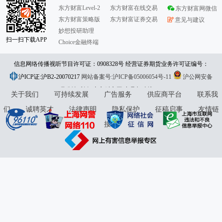
东方财富Level-2
东方财富在线交易
东方财富网微信
东方财富策略版
东方财富证券交易
意见与建议
妙想投研助理
扫一扫下载APP
Choice金融终端
信息网络传播视听节目许可证：0908328号 经营证券期货业务许可证编号：
沪ICP证:沪B2-20070217
913101046312860336 违法和不良信息举报:021-61278686 举报邮箱：
网站备案号:沪ICP备05006054号-11
沪公网安备
31010402000120号
版权所有:东方财富网
jubao@eastmoney.com
意见与建议:4000300059/952500
关于我们
可持续发展
广告服务
供应商平台
联系我
们
诚聘英才
法律声明
隐私保护
征稿启事
友情链
接