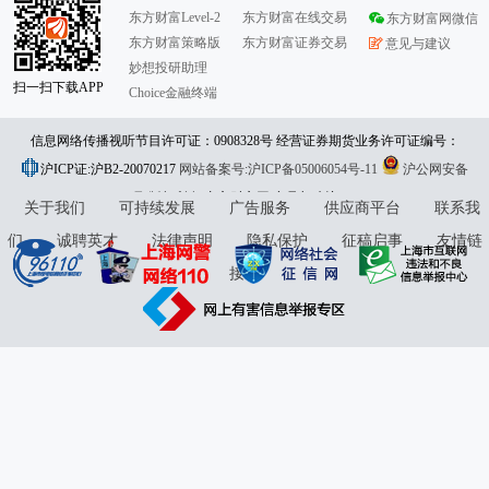
东方财富Level-2
东方财富在线交易
东方财富网微信
东方财富策略版
东方财富证券交易
意见与建议
妙想投研助理
扫一扫下载APP
Choice金融终端
信息网络传播视听节目许可证：0908328号 经营证券期货业务许可证编号：
沪ICP证:沪B2-20070217
913101046312860336 违法和不良信息举报:021-61278686 举报邮箱：
网站备案号:沪ICP备05006054号-11
沪公网安备
31010402000120号
版权所有:东方财富网
jubao@eastmoney.com
意见与建议:4000300059/952500
关于我们
可持续发展
广告服务
供应商平台
联系我
们
诚聘英才
法律声明
隐私保护
征稿启事
友情链
接