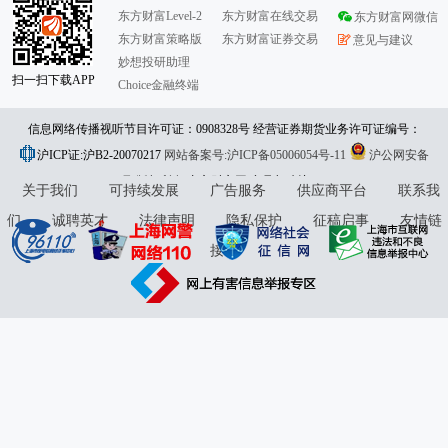
东方财富Level-2
东方财富在线交易
东方财富网微信
东方财富策略版
东方财富证券交易
意见与建议
妙想投研助理
扫一扫下载APP
Choice金融终端
信息网络传播视听节目许可证：0908328号 经营证券期货业务许可证编号：
沪ICP证:沪B2-20070217
913101046312860336 违法和不良信息举报:021-61278686 举报邮箱：
网站备案号:沪ICP备05006054号-11
沪公网安备
31010402000120号
版权所有:东方财富网
jubao@eastmoney.com
意见与建议:4000300059/952500
关于我们
可持续发展
广告服务
供应商平台
联系我
们
诚聘英才
法律声明
隐私保护
征稿启事
友情链
接