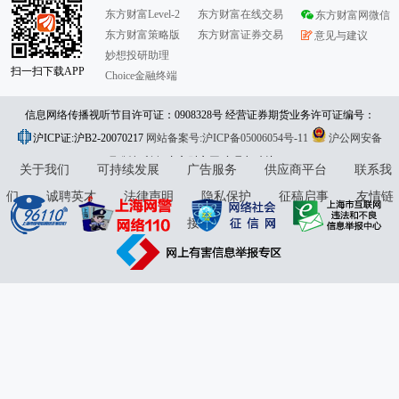
东方财富Level-2
东方财富在线交易
东方财富网微信
东方财富策略版
东方财富证券交易
意见与建议
妙想投研助理
扫一扫下载APP
Choice金融终端
信息网络传播视听节目许可证：0908328号 经营证券期货业务许可证编号：
沪ICP证:沪B2-20070217
913101046312860336 违法和不良信息举报:021-61278686 举报邮箱：
网站备案号:沪ICP备05006054号-11
沪公网安备
31010402000120号
版权所有:东方财富网
jubao@eastmoney.com
意见与建议:4000300059/952500
关于我们
可持续发展
广告服务
供应商平台
联系我
们
诚聘英才
法律声明
隐私保护
征稿启事
友情链
接