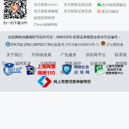
东方财富Level-2
东方财富在线交易
东方财富网微信
东方财富策略版
东方财富证券交易
意见与建议
妙想投研助理
扫一扫下载APP
Choice金融终端
信息网络传播视听节目许可证：0908328号 经营证券期货业务许可证编号：
沪ICP证:沪B2-20070217
913101046312860336 违法和不良信息举报:021-61278686 举报邮箱：
网站备案号:沪ICP备05006054号-11
沪公网安备
31010402000120号
版权所有:东方财富网
jubao@eastmoney.com
意见与建议:4000300059/952500
关于我们
可持续发展
广告服务
供应商平台
联系我
们
诚聘英才
法律声明
隐私保护
征稿启事
友情链
接