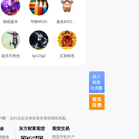
锦宿盈丰
平静69245
股友K032086v50
战无不胜也
hp123gd
又加错苍
判断，自行决定证券投资并承担相应风险。
金
东方财富期货
期货交易
期货手机开户
网微博