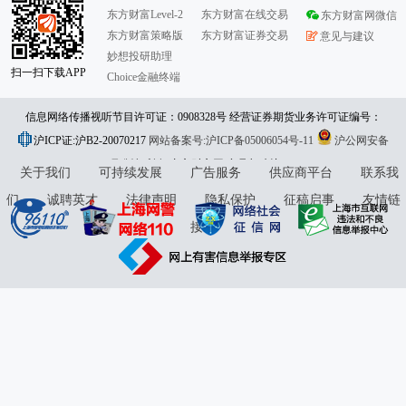
东方财富Level-2
东方财富在线交易
东方财富网微信
东方财富策略版
东方财富证券交易
意见与建议
妙想投研助理
扫一扫下载APP
Choice金融终端
信息网络传播视听节目许可证：0908328号 经营证券期货业务许可证编号：
沪ICP证:沪B2-20070217
913101046312860336 违法和不良信息举报:021-61278686 举报邮箱：
网站备案号:沪ICP备05006054号-11
沪公网安备
31010402000120号
版权所有:东方财富网
jubao@eastmoney.com
意见与建议:4000300059/952500
关于我们
可持续发展
广告服务
供应商平台
联系我
们
诚聘英才
法律声明
隐私保护
征稿启事
友情链
接