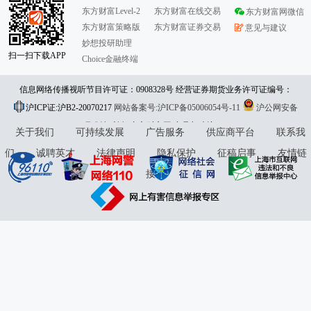
东方财富Level-2
东方财富在线交易
东方财富网微信
东方财富策略版
东方财富证券交易
意见与建议
妙想投研助理
扫一扫下载APP
Choice金融终端
信息网络传播视听节目许可证：0908328号 经营证券期货业务许可证编号：
沪ICP证:沪B2-20070217
913101046312860336 违法和不良信息举报:021-61278686 举报邮箱：
网站备案号:沪ICP备05006054号-11
沪公网安备
31010402000120号
版权所有:东方财富网
jubao@eastmoney.com
意见与建议:4000300059/952500
关于我们
可持续发展
广告服务
供应商平台
联系我
们
诚聘英才
法律声明
隐私保护
征稿启事
友情链
接