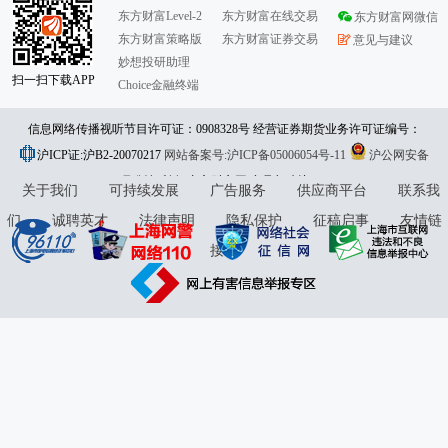
东方财富Level-2
东方财富在线交易
东方财富网微信
东方财富策略版
东方财富证券交易
意见与建议
妙想投研助理
扫一扫下载APP
Choice金融终端
信息网络传播视听节目许可证：0908328号 经营证券期货业务许可证编号：
沪ICP证:沪B2-20070217
913101046312860336 违法和不良信息举报:021-61278686 举报邮箱：
网站备案号:沪ICP备05006054号-11
沪公网安备
31010402000120号
版权所有:东方财富网
jubao@eastmoney.com
意见与建议:4000300059/952500
关于我们
可持续发展
广告服务
供应商平台
联系我
们
诚聘英才
法律声明
隐私保护
征稿启事
友情链
接