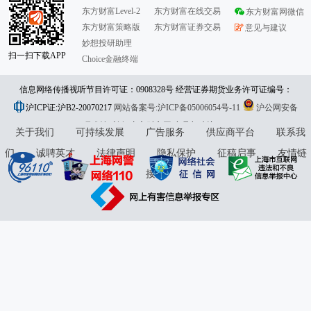
东方财富Level-2
东方财富在线交易
东方财富网微信
东方财富策略版
东方财富证券交易
意见与建议
妙想投研助理
扫一扫下载APP
Choice金融终端
信息网络传播视听节目许可证：0908328号 经营证券期货业务许可证编号：
沪ICP证:沪B2-20070217
913101046312860336 违法和不良信息举报:021-61278686 举报邮箱：
网站备案号:沪ICP备05006054号-11
沪公网安备
31010402000120号
版权所有:东方财富网
jubao@eastmoney.com
意见与建议:4000300059/952500
关于我们
可持续发展
广告服务
供应商平台
联系我
们
诚聘英才
法律声明
隐私保护
征稿启事
友情链
接