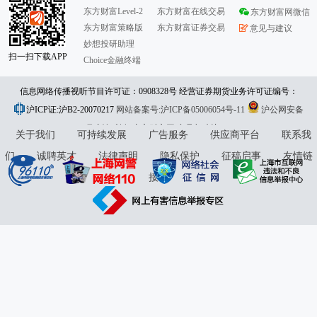
东方财富Level-2
东方财富在线交易
东方财富网微信
东方财富策略版
东方财富证券交易
意见与建议
妙想投研助理
扫一扫下载APP
Choice金融终端
信息网络传播视听节目许可证：0908328号 经营证券期货业务许可证编号：
沪ICP证:沪B2-20070217
913101046312860336 违法和不良信息举报:021-61278686 举报邮箱：
网站备案号:沪ICP备05006054号-11
沪公网安备
31010402000120号
版权所有:东方财富网
jubao@eastmoney.com
意见与建议:4000300059/952500
关于我们
可持续发展
广告服务
供应商平台
联系我
们
诚聘英才
法律声明
隐私保护
征稿启事
友情链
接