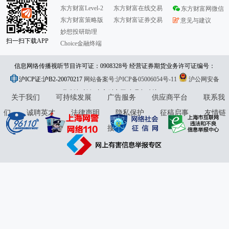
东方财富Level-2
东方财富在线交易
东方财富网微信
东方财富策略版
东方财富证券交易
意见与建议
妙想投研助理
扫一扫下载APP
Choice金融终端
信息网络传播视听节目许可证：0908328号 经营证券期货业务许可证编号：
沪ICP证:沪B2-20070217
913101046312860336 违法和不良信息举报:021-61278686 举报邮箱：
网站备案号:沪ICP备05006054号-11
沪公网安备
31010402000120号
版权所有:东方财富网
jubao@eastmoney.com
意见与建议:4000300059/952500
关于我们
可持续发展
广告服务
供应商平台
联系我
们
诚聘英才
法律声明
隐私保护
征稿启事
友情链
接