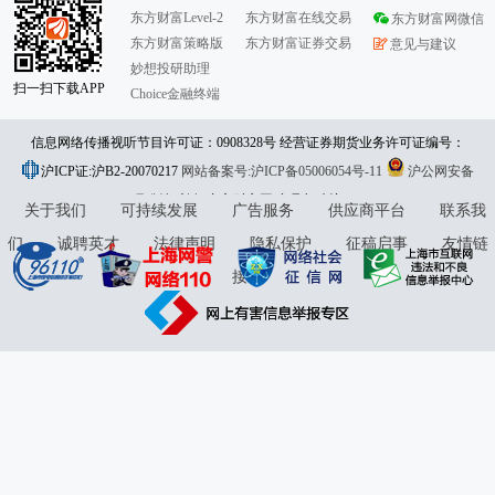
东方财富Level-2
东方财富在线交易
东方财富网微信
东方财富策略版
东方财富证券交易
意见与建议
妙想投研助理
扫一扫下载APP
Choice金融终端
信息网络传播视听节目许可证：0908328号 经营证券期货业务许可证编号：
沪ICP证:沪B2-20070217
913101046312860336 违法和不良信息举报:021-61278686 举报邮箱：
网站备案号:沪ICP备05006054号-11
沪公网安备
31010402000120号
版权所有:东方财富网
jubao@eastmoney.com
意见与建议:4000300059/952500
关于我们
可持续发展
广告服务
供应商平台
联系我
们
诚聘英才
法律声明
隐私保护
征稿启事
友情链
接